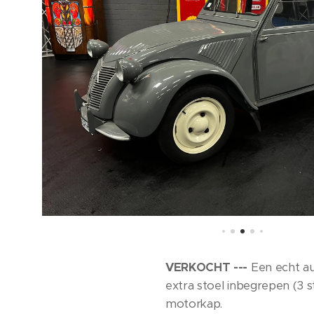
VERKOCHT ---
Een echt au
extra stoel inbegrepen (3 s
motorkap.