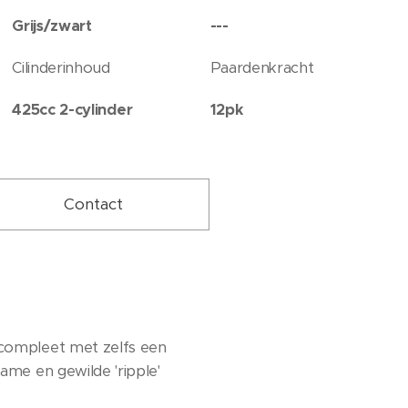
Grijs/zwart
---
Cilinderinhoud
Paardenkracht
425cc 2-cylinder
12pk
Contact
 compleet met zelfs een
ame en gewilde 'ripple'