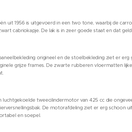
ën uit 1956 is uitgevoerd in een two tone, waarbij de carro
art cabriokapje. De lak is in zeer goede staat en dat geld
rpaneelbekleding origineel en de stoelbekleding ziet er erg 
ginele grijze frames. De zwarte rubberen vloermatten lijke
t.
 luchtgekoelde tweecilindermotor van 425 cc die ongevee
rversnellingsbak. De motorafdeling ziet er erg schoon uit 
ortabel en soepel.