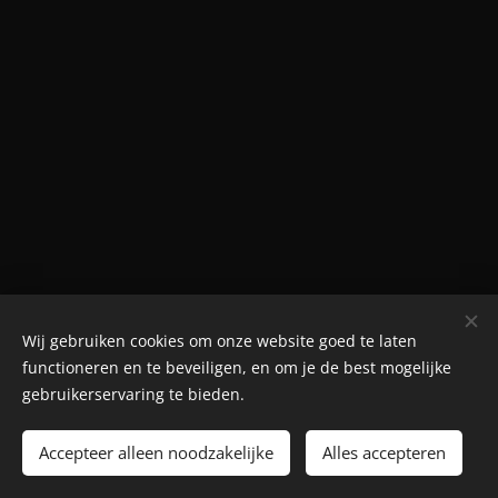
Wij gebruiken cookies om onze website goed te laten
© Henri's classics
functioneren en te beveiligen, en om je de best mogelijke
Cookies
gebruikerservaring te bieden.
Talen
Accepteer alleen noodzakelijke
Alles accepteren
Nederlands
American English
Français