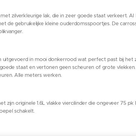
met zilverkleurige lak, die in zeer goede staat verkeert. A
met de gebruikelijke kleine ouderdomsspoortjes. De carros
blikvanger.
n uitgevoerd in mooi donkerrood wat perfect past bij het z
r goede staat en vertonen geen scheuren of grote vlekken. 
uren. Alle meters werken.
 zijn originele 1.6L vlakke viercilinder die ongeveer 75 p
oepel schakelt.