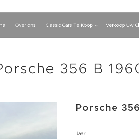
ina
Over ons
Classic Cars Te Koop
Verkoop Uw Cl
Porsche 356 B 196
Porsche 35
Jaar