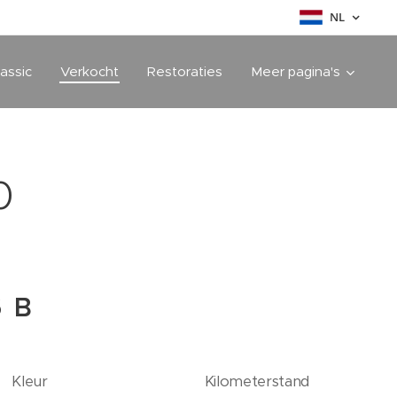
NL
assic
Verkocht
Restoraties
Meer pagina's
0
6 B
Kleur
Kilometerstand