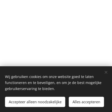
Wij gebruiken cookies om onze website goed te laten
© Henri's classics
functioneren en te beveiligen, en om je de best mogelijke
Cookies
gebruikerservaring te bieden.
Talen
Accepteer alleen noodzakelijke
Alles accepteren
Nederlands
American English
Français