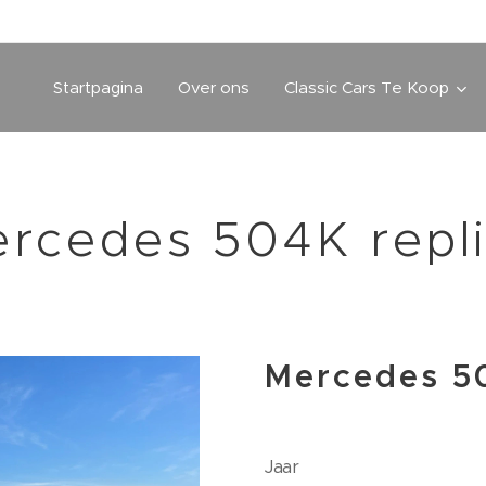
Startpagina
Over ons
Classic Cars Te Koop
rcedes 504K repl
Mercedes 50
Jaar