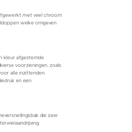
is afgewerkt met veel chroom
wieldoppen welke omgeven
in kleur afgestemde
iverse voorzieningen, zoals
or alle inzittenden.
liedruk en een
ieversnellingsbak die zeer
rwielaandrijving.