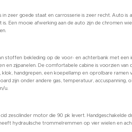
 is in zeer goede staat en carrosserie is zeer recht. Auto 
at is. Een mooie afwerking aan de auto zijn de chromen 
en.
tan stoffen bekleding op de voor- en achterbank met een 
n en zijpanelen. De comfortabele cabine is voorzien van d
, klok, handgrepen, een koepellamp en oprolbare ramen vo
ard zijn onder andere gas, temperatuur, accuspanning, o
m/u.
id zescilinder motor die 90 pk levert. Handgeschakelde dr
 heeft hydraulische trommelremmen op vier wielen en achte