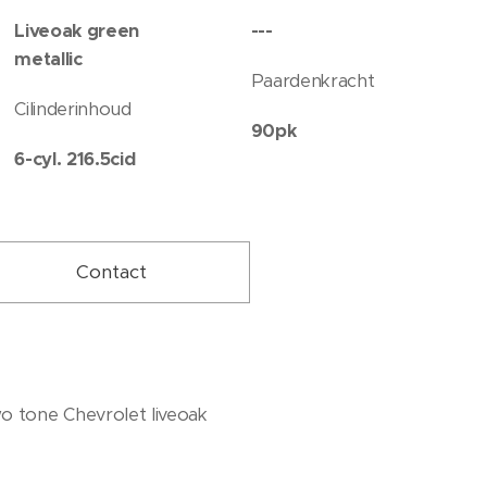
Liveoak green
---
metallic
Paardenkracht
Cilinderinhoud
90pk
6-cyl. 216.5cid
Contact
o tone Chevrolet liveoak