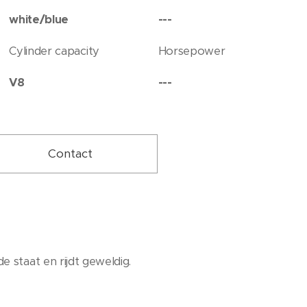
white/blue
---
Cylinder capacity
Horsepower
V8
---
Contact
e staat en rijdt geweldig.