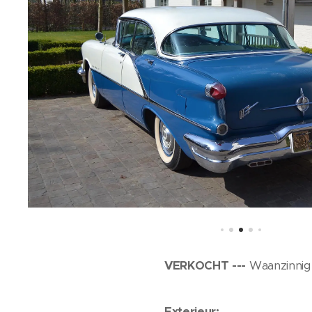
VERKOCHT ---
Waanzinnig 
Exterieur: