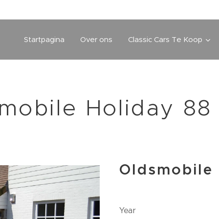
Startpagina
Over ons
Classic Cars Te Koop
mobile Holiday 88
Oldsmobile 
Year