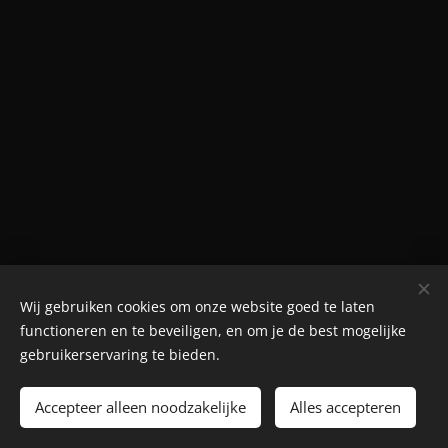
Wij gebruiken cookies om onze website goed te laten
© Henri's classics
functioneren en te beveiligen, en om je de best mogelijke
Cookies
gebruikerservaring te bieden.
Talen
Accepteer alleen noodzakelijke
Alles accepteren
Nederlands
American English
Français