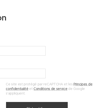
on
Ce site est protégé par reCAPTCHA et les
Principes de
confidentialité
et
Conditions de service
de Google
s'appliquent.