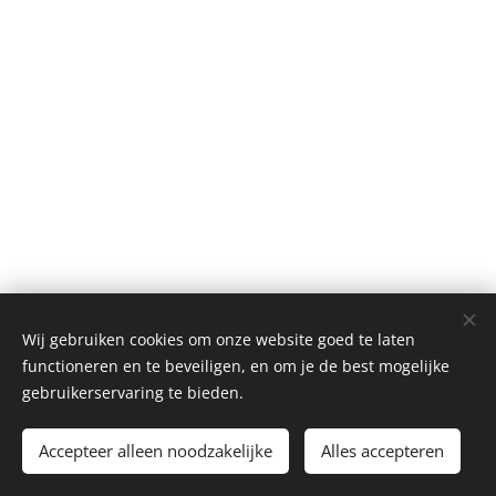
Wij gebruiken cookies om onze website goed te laten
© Henri's classics
functioneren en te beveiligen, en om je de best mogelijke
Cookies
gebruikerservaring te bieden.
Languages
Accepteer alleen noodzakelijke
Alles accepteren
Nederlands
American English
Français