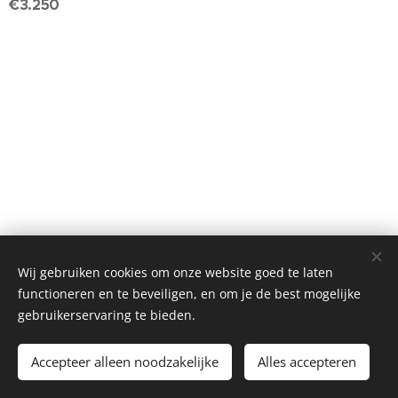
€3.250
Wij gebruiken cookies om onze website goed te laten
© Henri's classics
functioneren en te beveiligen, en om je de best mogelijke
Cookies
gebruikerservaring te bieden.
Languages
Accepteer alleen noodzakelijke
Alles accepteren
Nederlands
American English
Français