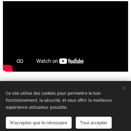
Ce site utilise des cookies pour permettre le bon
© Henri's classics
fonctionnement, la sécurité, et vous offrir la meilleure
Cookies
expérience utilisateur possible.
Langues
N'acceptez que le nécessaire
Tout accepter
Nederlands
American English
Français