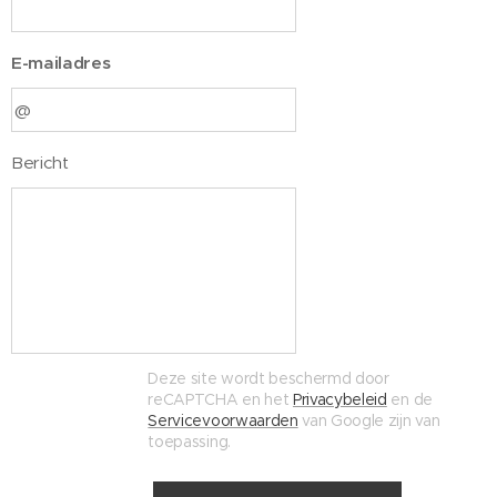
E-mailadres
Bericht
Deze site wordt beschermd door
reCAPTCHA en het
Privacybeleid
en de
Servicevoorwaarden
van Google zijn van
toepassing.