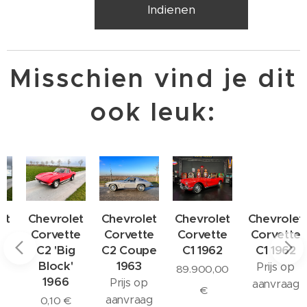
Indienen
Misschien vind je dit
ook leuk:
Chevrolet
Chevrolet
Chevrolet
Chevrolet
Corvette
Corvette
Corvette
Corvette
C2 'Big
C2 Coupe
C1 1962
C1 1962
Block'
1963
Prijs op
89.900,00
1966
Prijs op
aanvraag
€
aanvraag
0,10
€