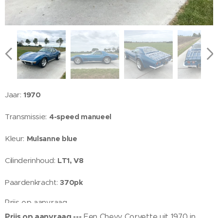
Jaar:
1970
Transmissie:
4-speed manueel
Kleur:
Mulsanne blue
Cilinderinhoud:
LT1, V8
Paardenkracht:
370pk
Prijs op aanvraag
Prijs op aanvraag ---
Een Chevy Corvette uit 1970 in