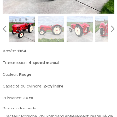
Année:
1964
Transmission:
4-speed manual
Couleur:
Rouge
Capacité du cylindre:
2-Cylindre
Puissance:
30cv
Prix sur demande
Tracteur Porsche 219 Standard entièrement restauré de