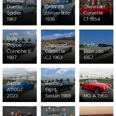
Romeo
Duetto
DKW F8
Chevrolet
Spider
convertible
Corvette
1967
1936
C1 1954
Rolls
Royce
Chevrolet
Cadillac
Corniche II
Corvette
Eldorado
1987
C2 1963
1967
Alpine
Bentley
A110GT
Eight
2023
Sedan 1988
MG A 1960