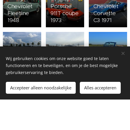
Chevrolet
Porsche
Chevrolet
Fleetline
911T coupe
Corvette
1948
1973
C3 1971
Dodge
Ford Super
Viper SRT-
Porsche
Deluxe
Wij gebruiken cookies om onze website goed te laten
10 2005
356 B 1960
1948
functioneren en te beveiligen, en om je de best mogelijke
gebruikerservaring te bieden.
Chevrolet
Cadillac
Accepteer alleen noodzakelijke
Alles accepteren
Ford
Camaro
355D
Thunderbird
Convertible
Convertible
1956
1967
1935
Cadillac