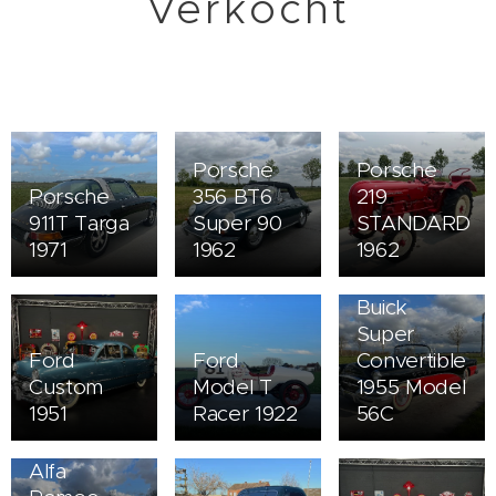
Verkocht
Porsche
Porsche
Porsche
356 BT6
219
911T Targa
Super 90
STANDARD
1971
1962
1962
Buick
Super
Ford
Ford
Convertible
Custom
Model T
1955 Model
1951
Racer 1922
56C
Alfa