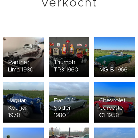
Verkocht
Panther
Triumph
Lima 1980
TR3 1960
MG B 1966
Jaguar
Fiat 124
Chevrolet
Kougar
Spider
Corvette
1978
1980
C1 1958