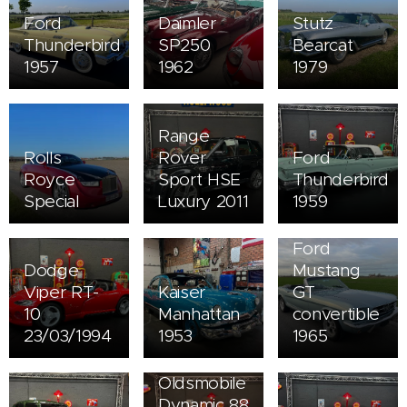
Ford
Daimler
Stutz
Thunderbird
SP250
Bearcat
1957
1962
1979
Range
Rolls
Rover
Ford
Royce
Sport HSE
Thunderbird
Special
Luxury 2011
1959
Ford
Dodge
Mustang
Viper RT-
Kaiser
GT
10
Manhattan
convertible
23/03/1994
1953
1965
Oldsmobile
Dynamic 88