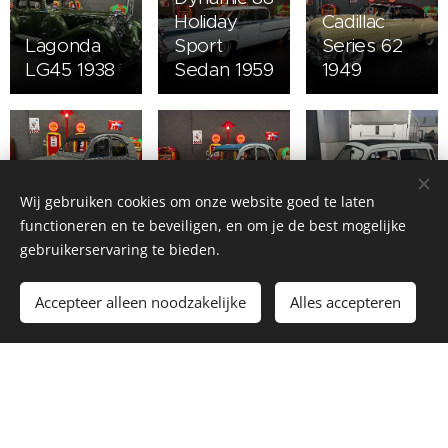
Holiday
Cadillac
Lagonda
Sport
Series 62
LG45 1938
Sedan 1959
1949
Autobianchi
Citroën
Citroën
Giardiniera
Wij gebruiken cookies om onze website goed te laten
2CV 1956
2CV 1971
1974
functioneren en te beveiligen, en om je de best mogelijke
gebruikerservaring te bieden.
Accepteer alleen noodzakelijke
Alles accepteren
Ford
Mercedes
Mercedes
Mustang
504K
170D 1953
GT T5 1967
replica